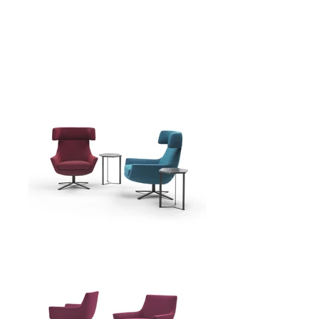
poltrona JOY - Marelli spa